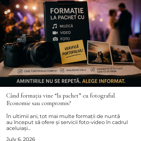
Când formația vine “la pachet” cu fotograful.
Economie sau compromis?
În ultimii ani, tot mai multe formații de nuntă
au început să ofere și servicii foto-video în cadrul
aceluiași...
July 6, 2026