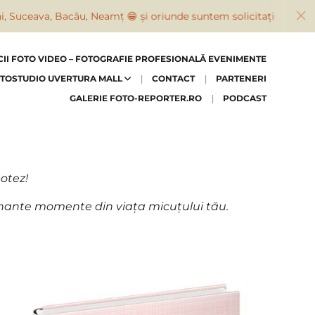
 Bacău, Neamț 😁 și oriunde suntem solicitați
F
CII FOTO VIDEO – FOTOGRAFIE PROFESIONALĂ EVENIMENTE
TOSTUDIO UVERTURA MALL
CONTACT
PARTENERI
GALERIE FOTO-REPORTER.RO
PODCAST
botez!
ionante momente din viața micuțului tău.