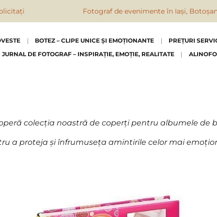
Fotograf de evenimente în Iași, Botoșani, Suceava,
OVESTE
BOTEZ – CLIPE UNICE ȘI EMOȚIONANTE
PREȚURI SERVI
JURNAL DE FOTOGRAF – INSPIRAȚIE, EMOȚIE, REALITATE
ALINOFO
peră colecția noastră de coperți pentru albumele de 
tru a proteja și înfrumuseța amintirile celor mai emoț