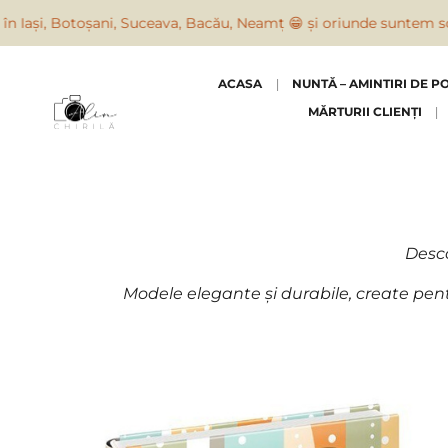
toșani, Suceava, Bacău, Neamț 😁 și oriunde suntem solicitați
ACASA
NUNTĂ – AMINTIRI DE P
MĂRTURII CLIENȚI
Desco
Modele elegante și durabile, create pen