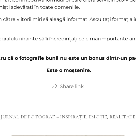
niști adevărați în toate domeniile.
către viitorii miri să aleagă informat. Ascultați formația 
tografului înainte să îi încredințați cele mai importante am
ru că o fotografie bună nu este un bonus dintr-un pa
Este o moștenire.
Share link
JURNAL DE FOTOGRAF – INSPIRAȚIE, EMOȚIE, REALITATE