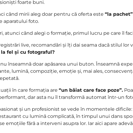
ioniști foarte buni.
i când mirii aleg doar pentru că oferta este
“la pachet”
e aparatului foto.
 atunci când alegi o formație, primul lucru pe care îl faci 
registrări live, recomandări și îți dai seama dacă stilul lor v
a fel și cu fotograful?
 nu înseamnă doar apăsarea unui buton. Înseamnă experi
e, lumină, compoziție, emoție și, mai ales, consecvenț
 repetată.
tuații în care formația are
“un băiat care face poze”.
Poat
performant, dar asta nu îl transformă automat într-un f
asionat și un profesionist se vede în momentele dificile: 
restaurant cu lumină complicată, în timpul unui dans sp
e emoțiile fără a interveni asupra lor. Iar aici apare ade