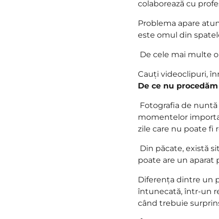
colaborează cu profes
Problema apare atunc
este omul din spatel
De cele mai multe ori,
Cauți videoclipuri, în
De ce nu procedăm l
Fotografia de nuntă
momentelor important
zile care nu poate fi
Din păcate, există si
poate are un aparat 
Diferența dintre un p
întunecată, într-un 
când trebuie surprins