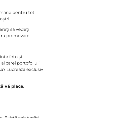
rămâne pentru tot
voștri.
ereți să vedeți
tru promovare.
nța foto și
l cărei portofoliu îl
că? Lucrează exclusiv
că vă place.
o. Există colaborări