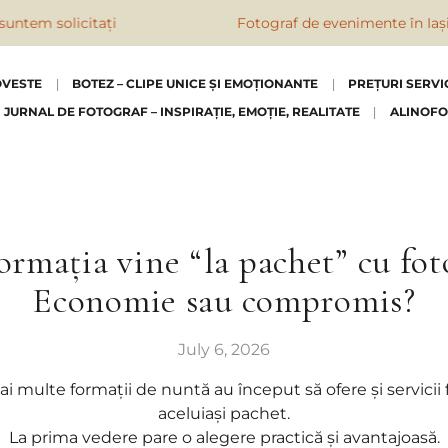
solicitați
Fotograf de evenimente în Iași, Botoș
OVESTE
BOTEZ – CLIPE UNICE ȘI EMOȚIONANTE
PREȚURI SERVI
JURNAL DE FOTOGRAF – INSPIRAȚIE, EMOȚIE, REALITATE
ALINOFO
rmația vine “la pachet” cu fot
Economie sau compromis?
July 6, 2026
mai multe formații de nuntă au început să ofere și servicii
aceluiași pachet.
La prima vedere pare o alegere practică și avantajoasă.