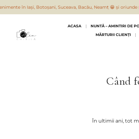
 în Iași, Botoșani, Suceava, Bacău, Neamț 😁 și oriunde suntem 
ACASA
NUNTĂ – AMINTIRI DE P
MĂRTURII CLIENȚI
Când fo
În ultimii ani, tot 