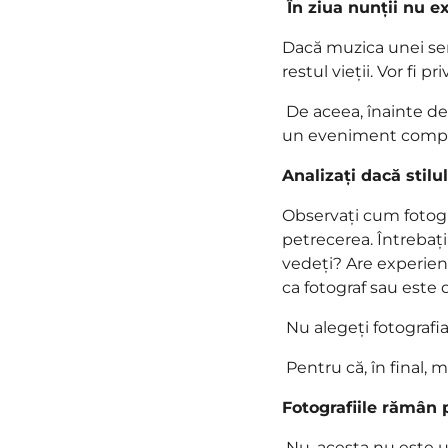
În ziua nunții nu e
Dacă muzica unei seri
restul vieții. Vor fi p
De aceea, înainte de 
un eveniment comple
Analizați dacă stilu
Observați cum fotogra
petrecerea. Întrebați
vedeți? Are experien
ca fotograf sau este
Nu alegeți fotografia
Pentru că, în final,
Fotografiile rămân
Nu, acesta nu este un 