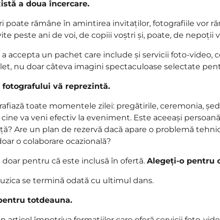
xistă a doua încercare.
 poate rămâne în amintirea invitaților, fotografiile vor 
rivite peste ani de voi, de copiii voștri și, poate, de nepoții 
a accepta un pachet care include și servicii foto-video, c
t, nu doar câteva imagini spectaculoase selectate pen
l fotografului vă reprezintă.
fiază toate momentele zilei: pregătirile, ceremonia, ședi
 cine va veni efectiv la eveniment. Este aceeași persoană a
ță? Are un plan de rezervă dacă apare o problemă tehni
 doar o colaborare ocazională?
 doar pentru că este inclusă în ofertă.
Alegeți-o pentru 
 muzica se termină odată cu ultimul dans.
 pentru totdeauna.
articol împotriva formațiilor care oferă servicii foto-vide