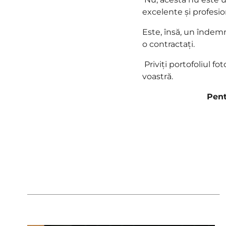
excelente și profesio
Este, însă, un îndemn 
o contractați.
Priviți portofoliul fo
voastră.
Pent