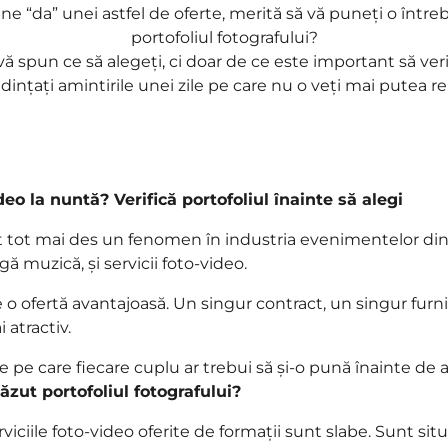
ne “da” unei astfel de oferte, merită să vă puneți o întreb
portofoliul fotografului?
vă spun ce să alegeți, ci doar de ce este important să veri
dințați amintirile unei zile pe care nu o veți mai putea r
eo la nuntă? Verifică portofoliul înainte să alegi
rut tot mai des un fenomen în industria evenimentelor di
ângă muzică, și servicii foto-video.
o ofertă avantajoasă. Un singur contract, un singur furniz
 atractiv.
e pe care fiecare cuplu ar trebui să și-o pună înainte de
văzut portofoliul fotografului?
iciile foto-video oferite de formații sunt slabe. Sunt situ