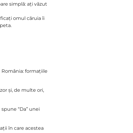
are simplă: ați văzut
ficați omul căruia îi
epeta.
n România: formațiile
or și, de multe ori,
 a spune “Da” unei
ații în care acestea