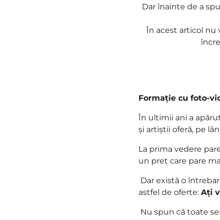
Dar înainte de a spu
În acest articol nu 
încre
Formație cu foto-vid
În ultimii ani a apă
și artiștii oferă, pe l
La prima vedere pare 
un preț care pare mai
Dar există o întrebar
astfel de oferte:
Ați 
Nu spun că toate serv