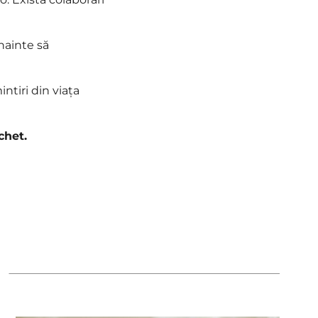
înainte să
intiri din viața
chet.