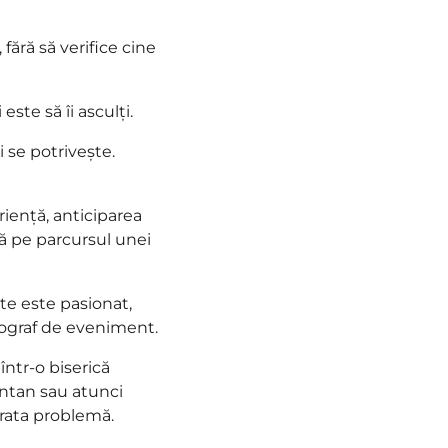
, fără să verifice cine
este să îi asculți.
i se potrivește.
ență, anticiparea
ă pe parcursul unei
e este pasionat,
otograf de eveniment.
într-o biserică
ontan sau atunci
vărata problemă.