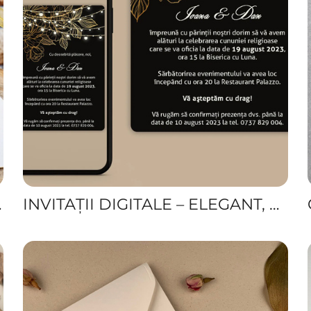
E ȘI VESELE
INVITAȚII DIGITALE – ELEGANT, RAPID ȘI ECO-FRIENDLY PENTRU EVENIMENTUL TĂU