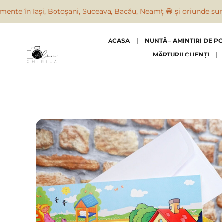
e în Iași, Botoșani, Suceava, Bacău, Neamț 😁 și oriunde suntem 
ACASA
NUNTĂ – AMINTIRI DE P
MĂRTURII CLIENȚI