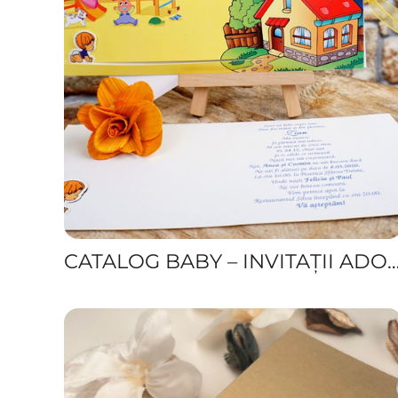
CATALOG BABY – INVITAȚII ADORABILE PENTRU BOTEZ, PERSONALIZAT