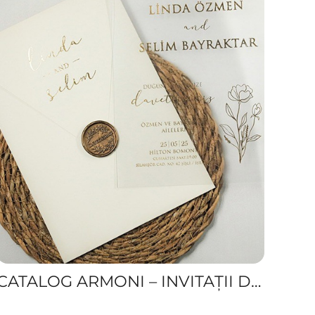
CATALOG ARMONI – INVITAȚII DE NUNTĂ ELEGANTE LA PREȚURI ACCESIBILE