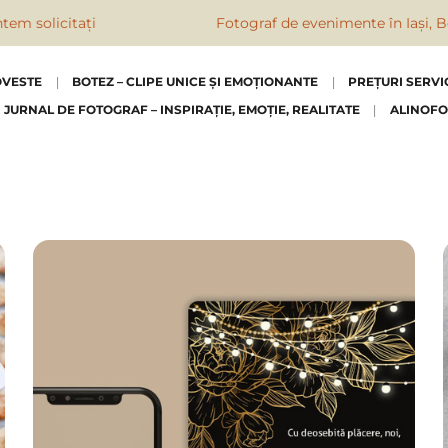
solicitați
Fotograf de evenimente în Iași, Botoș
OVESTE
BOTEZ – CLIPE UNICE ȘI EMOȚIONANTE
PREȚURI SERVI
JURNAL DE FOTOGRAF – INSPIRAȚIE, EMOȚIE, REALITATE
ALINOFO