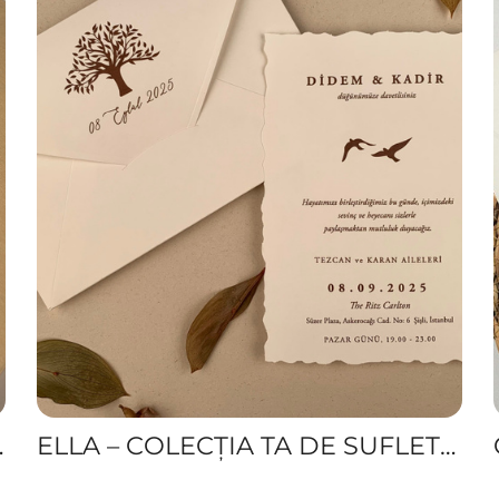
II DE NUNTĂ
ELLA – COLECȚIA TA DE SUFLET PENTRU INVITAȚII DE NUNTĂ. DESIGNURI ELEGANTE, HÂRTIE DE CALITATE ȘI PLICURI ASORTATE.