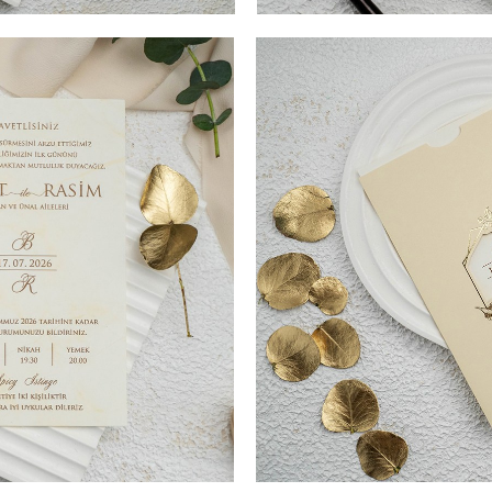
I TIPĂRIRE PLIC (Opțional) + 3
COD- 9152ek / 5,20 LEI (Prețul
 13,9 cm. SUPRAFATA DE
LEI SIGILIU CEARĂ (Opționa
ta eleganta si deosebita?
TIPARIRE 19,6 cm x 13,9 cm. V
detaliile aurii, este
Aceasta invitatie de nunta ele
, destinat textului. Combinatia
confectionata dintr-un carton 
aceasta invitatie de nunta sa
ideala de culori si atentia spo
in care noi recomandam sa fie
fie foarte apreciata. Invitati
 evidentiat va fi vizibil si
trecute numele mirilor sau dat
a fi introdusa intr-o piesa tip
cand invitatia de nunta este i
pe invitatii dvs. Alegand
buzunar, foarte eleganta si mo
textul potrivit
acest model de invitatie de n
s. o mica parte din
evenimentului dvs. va asigurat
frumusetea evenimentului ce