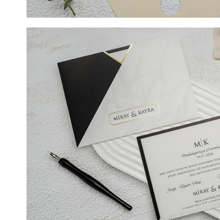
COD- 9149ek / 4,90 LEI (Prețul include tipărirea) + 2 LE
LEI SIGILIU CEARĂ (Opțional). DIMENSIUNE 15 cm x 
TIPARIRE 15 cm x 20 cm. invitație de nunta, confection
lucios, fara striatii pe care va fi imprimat textul ales si
evenimentul dvs. Model elegant, aceasta invitatie de nu
vizibil si atunci cand invitatia de nunta va fi inchisa. D
de modelul auriu iar in interiorul lui noi sugeram sa fi
initialele mirilor sau chiar data nuntii. Invitatia va fi ul
din exterior va oferi o nota de eleganta.