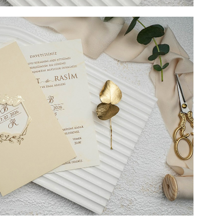
 include tipărirea) + 2 LEI TIPĂRIRE PLIC (Opțional) + 3
l). DIMENSIUNE 19,6 cm x 13,9 cm. SUPRAFATA DE
a doriti o invitatie de nunta eleganta si deosebita?
ganta, pusa in evidenta de detaliile aurii, este
putin lucios, fara striatii, destinat textului. Combinatia
rita pentru detalii fac ca aceasta invitatie de nunta sa
a prezinta un mic orificiu in care noi recomandam sa fie
a evenimentului. Acest text evidentiat va fi vizibil si
nchisa. Invitatia de nunta va fi introdusa intr-o piesa tip
derna, care ii va incanta pe invitatii dvs. Alegand
unta si personalizand-o cu textul potrivit
i ca oferiti invitatilor dvs. o mica parte din
 va urma.