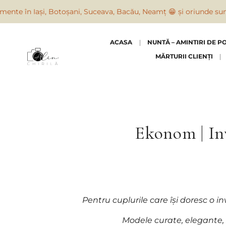
otoșani, Suceava, Bacău, Neamț 😁 și oriunde suntem solicitați
ACASA
NUNTĂ – AMINTIRI DE P
MĂRTURII CLIENȚI
Ekonom | Inv
Pentru cuplurile care își doresc o 
Modele curate, elegante, 