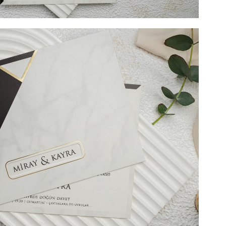
 include tipărirea) + 2 LEI TIPĂRIRE PLIC (Opțional) + 3
l). DIMENSIUNE 19,6 cm x 13,9 cm. SUPRAFATA DE
a doriti o invitatie de nunta eleganta si deosebita?
ganta, pusa in evidenta de detaliile aurii, este
putin lucios, fara striatii, destinat textului. Combinatia
rita pentru detalii fac ca aceasta invitatie de nunta sa
a prezinta un mic orificiu in care noi recomandam sa fie
a evenimentului. Acest text evidentiat va fi vizibil si
nchisa. Invitatia de nunta va fi introdusa intr-o piesa tip
derna, care ii va incanta pe invitatii dvs. Alegand
unta si personalizand-o cu textul potrivit
i ca oferiti invitatilor dvs. o mica parte din
 va urma.