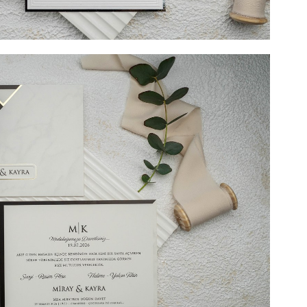
 include tipărirea) + 2 LEI TIPĂRIRE PLIC (Opțional) + 3
l). DIMENSIUNE 13,5 cm x 19,4 cm. SUPRAFATA DE
nul dintre cele mai apreciate modele de invitatii de
a si eleganta lui, acest model va incanta privirea
lului se datoreaza atat cartonului usor lucios, cu
ara a invitatiei de nunta cat si chenarului argintiu.
mos povestita de catre textul de nunta personalizat,
liile atat de atent alese ale acestui model de invitatie
ontine plic clasic care, pentru un aer mai distins, poate
ra. Sigiliul de ceara vine doar sa intregeasca impresia de
 invitatii o vor avea.