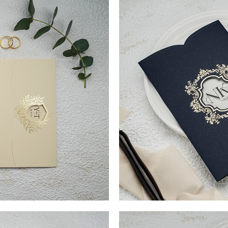
11,3 cm. SUPRAFATA DE
LEI SIGILIU CEARĂ (Opțional
iei aceasta invitatie de nunta
TIPARIRE 11,3 cm x 11,3 cm. Se
l de invitatie de nunta,
eleganta va atrage toate priv
dvs. de nunta va fi tiparit si
confectionat dintr-un carton p
ta prezinta cate un orificiu
pus in evidenta de detaliile at
e decupaje, noi va
atat in partea centrala cat si
itatia nu are plic clasic iar
recomandam sa treceti numele m
nchisa. Piesa, tip buzunar de
decupajele vor fi vizibile si a
entia mirilor pentru cele mai
culoare neagra, atat de sobra
eleganta si veti impresiona
mici detalii. Alegeti acest m
prin eleganta pe care aceasta
I TIPĂRIRE PLIC (Opțional) + 3
COD- 9162ek / 4,90 LEI (Prețu
 28,1 cm. SUPRAFATA DE
LEI SIGILIU CEARĂ (Opționa