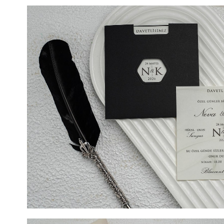
COD- 9154ek / 4,90 LEI (Prețul include tipărirea) + 2 LE
LEI SIGILIU CEARĂ (Opțional). DIMENSIUNE 10,8 cm x
TIPARIRE 10,8 cm x 17,3 cm. Combinatia de crem si auriu
nunta, un model extrem de apreciat pentru eleganta si 
personalizat dupa dorintele mirilor, va fi tiparit pe un car
fi pus in evidenta datorita detaliilor atat de atent alese.
partea centrala, un decupaj pentru un plus de eleganta 
informatiile trecute in acest decupaj vor fi vizibile si ca
va sugeram ca aici sa treceti numele mirilor, initialele m
Invitatia va fi introdusa intr- piesa tip buzunar, de culoa
da invitatiei de nunta o nota de distinctie. Invitatii dvs
primi acest model deosebit de invitatie de nunta.
COD- 9156ek / 4,90 LEI (Prețul include tipărirea) + 2 LE