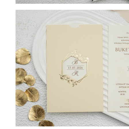
COD- 9152ek / 5,20 LEI (Prețul include tipărirea) + 2 LE
LEI SIGILIU CEARĂ (Opțional). DIMENSIUNE 19,6 cm x
TIPARIRE 19,6 cm x 13,9 cm. Va doriti o invitatie de nun
Aceasta invitatie de nunta eleganta, pusa in evidenta de 
confectionata dintr-un carton putin lucios, fara striatii
ideala de culori si atentia sporita pentru detalii fac ca 
fie foarte apreciata. Invitatia prezinta un mic orificiu 
trecute numele mirilor sau data evenimentului. Acest text
cand invitatia de nunta este inchisa. Invitatia de nunta v
buzunar, foarte eleganta si moderna, care ii va incanta 
acest model de invitatie de nunta si personalizand-o cu 
evenimentului dvs. va asigurati ca oferiti invitatilor dv
frumusetea evenimentului ce va urma.