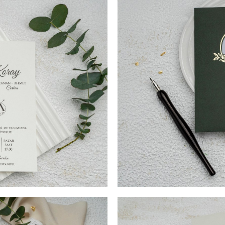
nate dintr-un carton putin
TIPARIRE 10,7 cm x 17,4 cm. I
 personalizat in functie de
lucios fara striatii, destinat 
nta are un decupaj care va fi
Invitatia prezinta un mic de
ecupajul este pus in evidenta
mirilor, initialele acestora s
e trecute numele mirilor,
invitatia este inchisa, acest t
terior pliata iar modelul auriu
clasic.Invitatia se personalize
evenimentului dumneavoastr
I TIPĂRIRE PLIC (Opțional) + 3
COD- 9163ek / 4,90 LEI (Prețu
 17,4 cm. SUPRAFATA DE
LEI SIGILIU CEARĂ (Opționa
ionate dintr-un carton putin
TIPARIRE 10,9 cm x 17,3 cm. I
e intr-o piesa tip buzunar.
lucios fara striatii, destinat 