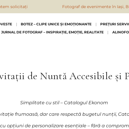
Fotograf de evenimente în Iași, Botoșani, Suceav
OVESTE
BOTEZ – CLIPE UNICE ȘI EMOȚIONANTE
PREȚURI SERVI
JURNAL DE FOTOGRAF – INSPIRAȚIE, EMOȚIE, REALITATE
ALINOFO
itații de Nuntă Accesibile și 
Simplitate cu stil – Catalogul Ekonom
invitație frumoasă, dar care respectă bugetul nunții, Ca
cu opțiuni de personalizare esențiale – fără a compromi