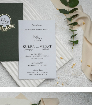
nvitație de nunta, confectionate dintr-un carton putin
textului. Acesta se introduce intr-o piesa tip buzunar.
cupaj, loc in care noi recomandam sa se scrie numele
au chiar data evenimentului, astfel incat atunci cand
ext se vede in exterior.Invitatia nu contine plic
aza cu textul pe care il doriti, corespunzator
a.
l include tipărirea) + 2 LEI TIPĂRIRE PLIC (Opțional) + 3
l). DIMENSIUNE 10,9 cm x 17,3 cm. SUPRAFATA DE
nvitație de nunta, confectionate dintr-un carton putin
textului. Acesta se introduce intr-o piesa tip buzunar.