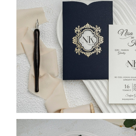
TIPARIRE 10 cm x 18,1 cm. invitație de nunta, confectio
lucios, fara striatii pe care va fi imprimat textul ales si
evenimentul dvs. Model elegant, aceasta invitatie de nu
vizibil si atunci cand invitatia de nunta va fi inchisa. D
de modelul auriu iar in interiorul lui noi sugeram sa fi
initialele mirilor sau chiar data nuntii. Invitatia va fi ul
din exterior va oferi o nota de eleganta.
COD- 9162ek / 4,90 LEI (Prețul include tipărirea) + 2 LE
LEI SIGILIU CEARĂ (Opțional). DIMENSIUNE 10,7 cm x
TIPARIRE 10,7 cm x 17,4 cm. Invitație de nunta, confect
lucios fara striatii, destinat textului. Acesta se introduc