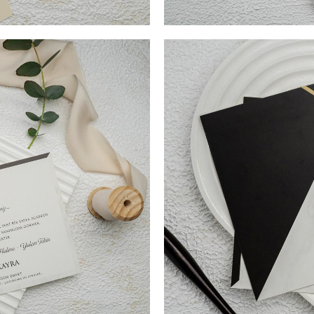
I TIPĂRIRE PLIC (Opțional) + 3
COD- 9152ek / 5,20 LEI (Prețul
34,4 cm. SUPRAFATA DE
LEI SIGILIU CEARĂ (Opționa
ate dintr-un carton putin
TIPARIRE 19,6 cm x 13,9 cm. V
 personalizat in functie de
Aceasta invitatie de nunta ele
nta are un decupaj care va fi
confectionata dintr-un carton 
ecupajul este pus in evidenta
ideala de culori si atentia spo
e trecute numele mirilor,
fie foarte apreciata. Invitati
terior pliata iar modelul auriu
trecute numele mirilor sau dat
cand invitatia de nunta este i
buzunar, foarte eleganta si mo
acest model de invitatie de n
evenimentului dvs. va asigurat
frumusetea evenimentului ce