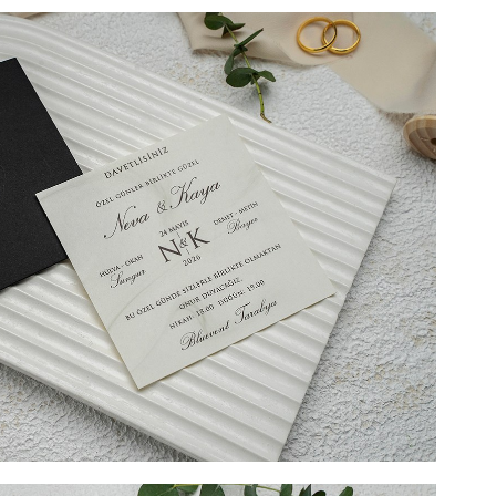
 include tipărirea) + 2 LEI TIPĂRIRE PLIC (Opțional) + 3
). DIMENSIUNE 10,8 cm x 17,3 cm. SUPRAFATA DE
ombinatia de crem si auriu fac din aceasta invitatie de
reciat pentru eleganta si rafinament. Textul
lor, va fi tiparit pe un carton lucios, fara striatii si va
aliilor atat de atent alese. Invitatia de nunta are in
entru un plus de eleganta si efect. Pentru ca
ecupaj vor fi vizibile si cand invitatia este inchisa, noi
numele mirilor, initialele mirilor sau chiar data nuntii.
 piesa tip buzunar, de culoare crem iar detaliile aurii vor
e distinctie. Invitatii dvs. vor fi impresionati cand vor
 invitatie de nunta.
l include tipărirea) + 2 LEI TIPĂRIRE PLIC (Opțional) + 3