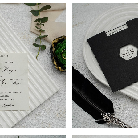
I TIPĂRIRE PLIC (Opțional) + 3
COD- 9154ek / 4,90 LEI (Prețul
 17,3 cm. SUPRAFATA DE
LEI SIGILIU CEARĂ (Opțional
 fac din aceasta invitatie de
TIPARIRE 10,8 cm x 17,3 cm. C
rafinament. Textul
nunta, un model extrem de ap
ton lucios, fara striatii si va
personalizat dupa dorintele miri
 Invitatia de nunta are in
fi pus in evidenta datorita det
si efect. Pentru ca
partea centrala, un decupaj p
nd invitatia este inchisa, noi
informatiile trecute in acest d
irilor sau chiar data nuntii.
va sugeram ca aici sa treceti 
re crem iar detaliile aurii vor
Invitatia va fi introdusa intr-
. vor fi impresionati cand vor
da invitatiei de nunta o nota d
primi acest model deosebit de
I TIPĂRIRE PLIC (Opțional) + 3
COD- 9156ek / 4,90 LEI (Prețu