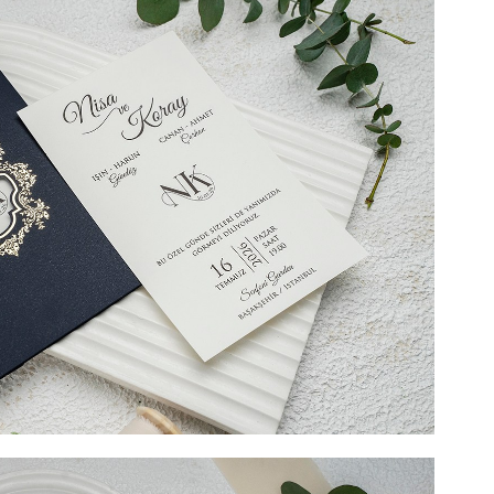
). DIMENSIUNE 11,3 cm x 11,3 cm. SUPRAFATA DE
mn al elegantei si distinctiei aceasta invitatie de nunta
irile. Vă oferim acest model de invitatie de nunta,
utin lucios, pe care textul dvs. de nunta va fi tiparit si
ent alese. Invitatia de nunta prezinta cate un orificiu
 in cea superioara. In aceste decupaje, noi va
irilor si data nuntii. Invitatia nu are plic clasic iar
tunci cand invitatia este inchisa. Piesa, tip buzunar de
 si eleganta va sublinia atentia mirilor pentru cele mai
odel de invitatie de nunta eleganta si veti impresiona
 o transmite.
l include tipărirea) + 2 LEI TIPĂRIRE PLIC (Opțional) + 3
l). DIMENSIUNE 10,7 cm x 17,4 cm. SUPRAFATA DE