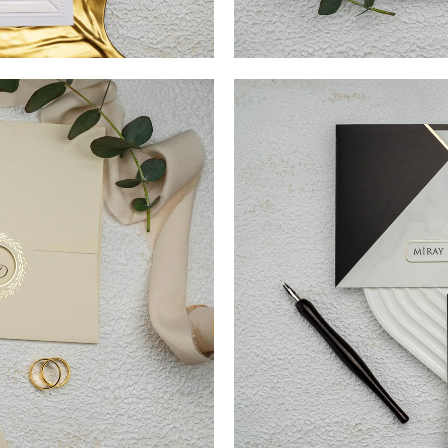
I TIPĂRIRE PLIC (Opțional) + 3
COD- 9144ek / 5,20 LEI (Prețul
. Culoare a pacii, a puritatii
LEI SIGILIU CEARĂ (Opționa
oare alba va transmite cat de
TIPARIRE 13,5 cm x 19,4 cm. U
onata dintr-un carton putin
nunta, iubit pentru simplitate
zat de dvs. In partea laterala
invitatilor dvs. Eleganta mode
ar plicul clasic va completa
striatii doar in partea exterio
sa ii impresionati si mai mult
Povestea dvs. de dragoste fru
 de ceara.
va fi pusa in evidenta de deta
de nunta eleganta. Invitatia c
fi sigilat cu un sigiliu de cea
eleganta si rafinament pe care