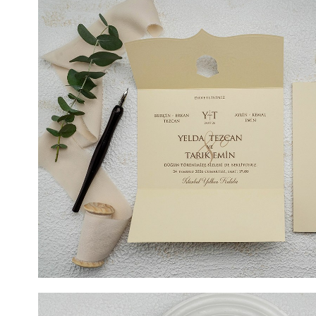
LEI SIGILIU CEARĂ (Opțional). DIMENSIUNE 11,3 cm x 
TIPARIRE 11,3 cm x 11,3 cm. Semn al elegantei si distinct
eleganta va atrage toate privirile. Vă oferim acest mode
confectionat dintr-un carton putin lucios, pe care textul 
pus in evidenta de detaliile atent alese. Invitatia de nun
atat in partea centrala cat si in cea superioara. In acest
recomandam sa treceti numele mirilor si data nuntii. Inv
decupajele vor fi vizibile si atunci cand invitatia este i
culoare neagra, atat de sobra si eleganta va sublinia at
mici detalii. Alegeti acest model de invitatie de nunta 
prin eleganta pe care aceasta o transmite.
COD- 9158ek / 4,90 LEI (Prețul include tipărirea) + 2 LE
LEI SIGILIU CEARĂ (Opțional). DIMENSIUNE 18,1 cm x