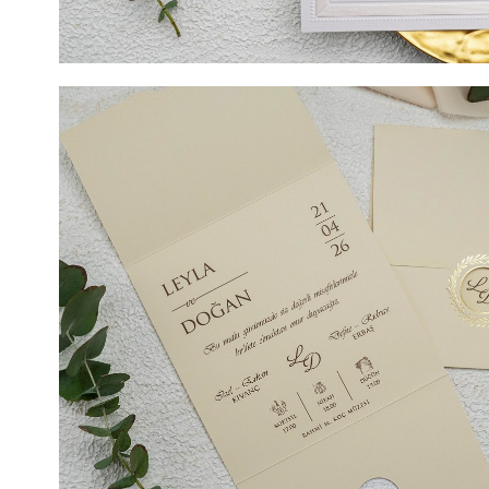
COD- 9134ek / 6,20 LEI (Prețul include tipărirea) + 2 LE
LEI SIGILIU CEARĂ (Opțional). DIMENSIUNE 17 cm x 17 cm
si a elegantei acest model de invitatie de nunta de cul
deosebit va fi evenimentul dvs. Invitatia este confecti
lucios, pe care va putea fi tiparit textul ales si personali
invitatia are si striatii pentru un contur mai deosebit i
impresia de eleganta a invitatiei de nunta. Daca doriti 
pe invitatii dvs. noi va sugeram si aplicarea unui sigiliu