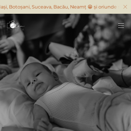
ceava, Bacău, Neamț 😁 și oriunde suntem solicitați